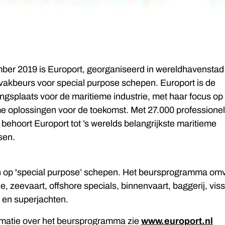
ber 2019 is Europort, georganiseerd in wereldhavenstad
akbeurs voor special purpose schepen. Europort is de
ingsplaats voor de maritieme industrie, met haar focus op
e oplossingen voor de toekomst. Met 27.000 professione
behoort Europort tot ’s werelds belangrijkste maritieme
sen.
ch op 'special purpose’ schepen. Het beursprogramma om
, zeevaart, offshore specials, binnenvaart, baggerij, visse
s en superjachten.
rmatie over het beursprogramma zie
www.europort.nl