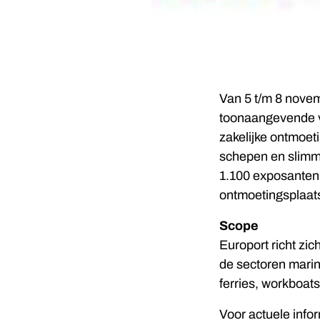
Van 5 t/m 8 novem
toonaangevende v
zakelijke ontmoet
schepen en slimm
1.100 exposanten 
ontmoetingsplaat
Scope
Europort richt zi
de sectoren marine
ferries, workboat
Voor actuele info