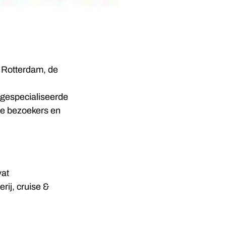
 Rotterdam, de
 gespecialiseerde
le bezoekers en
vat
rij, cruise &