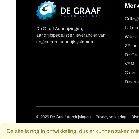
Mer
Ortlin
LaLeo
De Graaf Aandrijvingen,
aandrijfspecialist en leverancier van
Wikov
engineered aandrijfsystemen.
ZF Indu
De Gra
VEM
Carini
Dinamic
Copyright navigat
© 2026 De Graaf Aandrijvingen
Privacy verklaring
Disc
De site is nog in ontwikkeling, dus er kunnen zaken mi