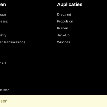
ken
Applicaties
ghaus
Dredging
nessa
Propulsion
Kranen
stry
Jack-Up
af Transmissions
Winches
 Oil
ion
laimer
ssen!