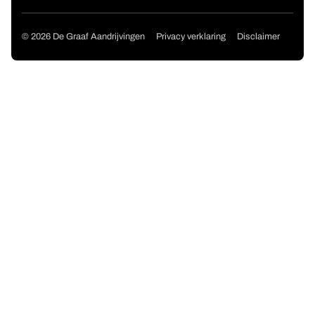
Copyright navigation
© 2026 De Graaf Aandrijvingen
Privacy verklaring
Disclaimer