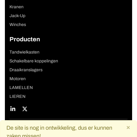
Kranen
Jack-Up
Winches
Producten
Tandwielkasten
Schakelbare koppelingen
Draaikranslagers
Motoren
LAMELLEN
LIEREN
Copyright navigation
×
De site is nog in ontwikkeling, dus er kunnen
© 2026 De Graaf Aandrijvingen
Privacy verklaring
Disclaimer
zaken missen!