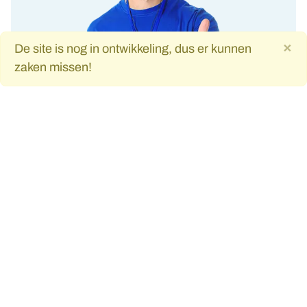
×
De site is nog in ontwikkeling, dus er kunnen
zaken missen!
De Graaf Aandrijvingen, aandrijfspecialist en leverancier
van engineered aandrijfsystemen.